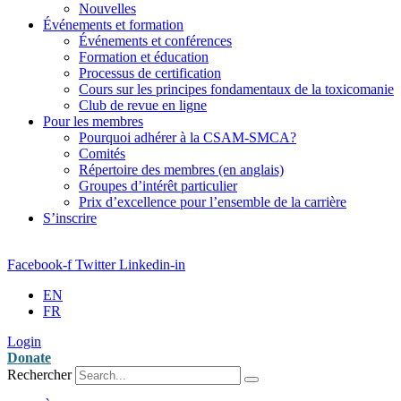
Nouvelles
Événements et formation
Événements et conférences
Formation et éducation
Processus de certification
Cours sur les principes fondamentaux de la toxicomanie
Club de revue en ligne
Pour les membres
Pourquoi adhérer à la CSAM-SMCA?
Comités
Répertoire des membres (en anglais)
Groupes d’intérêt particulier
Prix d’excellence pour l’ensemble de la carrière
S’inscrire
Facebook-f
Twitter
Linkedin-in
EN
FR
Login
Donate
Rechercher