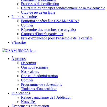
Processus de certification
Cours sur les principes fondamentaux de la toxicomanie
Club de revue en ligne
Pour les membres
Pourquoi adhérer à la CSAM-SMCA?
Comités
Répertoire des membres (en anglais)
Groupes d’intérêt particulier
Prix d’excellence pour l’ensemble de la carrière
S’inscrire
À propos
Découvrir
Qui nous sommes
Nos valeurs
Conseil d’administration
Comités
Programme de subventions
Titulaires d’un certificat
Publications
Revue canadienne de l’Addiction
Nouvelles
Événements et formation